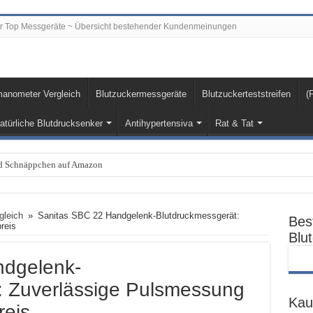
er Top Messgeräte ~ Übersicht bestehender Kundenmeinungen
nometer Vergleich
Blutzuckermessgeräte
Blutzuckerteststreifen
(
atürliche Blutdrucksenker
Antihypertensiva
Rat & Tat
und Schnäppchen auf Amazon
gleich
»
Sanitas SBC 22 Handgelenk-Blutdruckmessgerät:
Bes
reis
Blu
ndgelenk-
: Zuverlässige Pulsmessung
Kau
eis