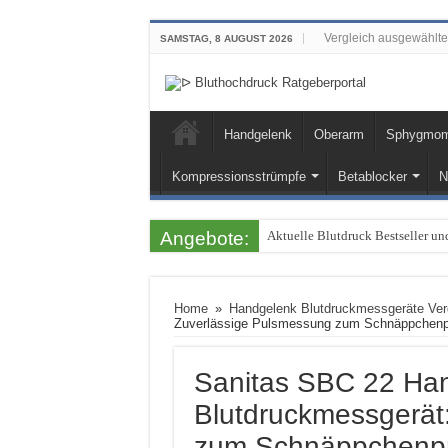
Vergleich ausgewählt
SAMSTAG, 8 AUGUST 2026
Handgelenk
Oberarm
Sphygmoma
Kompressionsstrümpfe
Betablocker
N
Angebote:
Aktuelle Blutdruck Bestseller 
Home
»
Handgelenk Blutdruckmessgeräte Ver
Zuverlässige Pulsmessung zum Schnäppchenp
Sanitas SBC 22 Ha
Blutdruckmessgerät
zum Schnäppchenpr