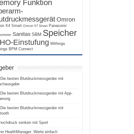
emory Funktion
erarm-
utdruckmessgerät
Omron
on X4 Smart
Panasonic
Omron X7 Smart
Speicher
Sanitas
SBM
oximeter
HO-Einstufung
Withings
hings BPM Connect
geber
Die besten Blutdruckmessgeräte mit
achausgabe
Die besten Blutdruckmessgeräte mit App-
uerung
Die besten Blutdruckmessgeräte mit
tooth
hochdruck senken mit Sport
er HealthManager: Werte einfach