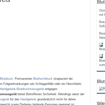
Blu
Omr
mit 
Bra
Soft
Beur
Han
Blut
Blu
zum
Blutdruck
. Permanenter
Bluthochdruck
strapaziert die
Blu
en Folgeerkrankungen wie Schlaganfälle oder ein Herzinfarkt.
Handgelenk
-
Blutdruckmessgerät
entgegen.
lsmessgerät
bietet Betroffenen Sicherheit. Allerdings weist der
sgerät
für das
Handgelenk
grundsätzlich nicht für ältere
Wie 
wicht sowie Diabetes leidende Personen geeignet ist.