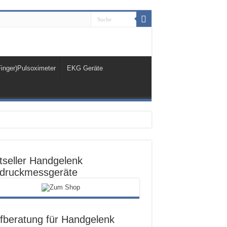
Finger)Pulsoximeter
EKG Geräte
tseller Handgelenk
tdruckmessgeräte
fberatung für Handgelenk