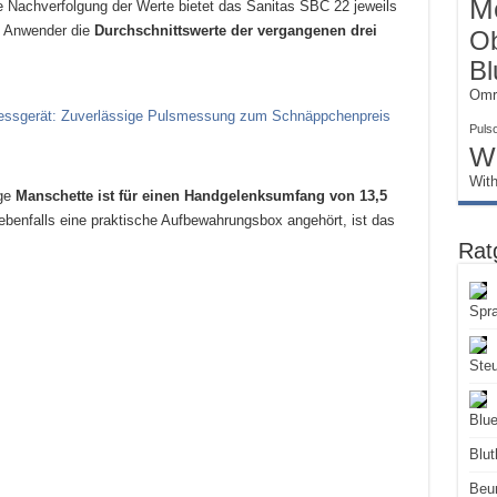
M
ose Nachverfolgung der Werte bietet das Sanitas SBC 22 jeweils
h Anwender die
Durchschnittswerte der vergangenen drei
Ob
Bl
Omr
Puls
W
Wit
ige
Manschette ist für einen Handgelenksumfang von 13,5
benfalls eine praktische Aufbewahrungsbox angehört, ist das
Rat
Spr
Ste
Blue
Blut
Beur