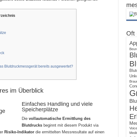
mes
rzeichnis
Oft
ätze
Ap
Beur
eck
Bl
Bl
das Blutdruckmessgerät bereits ausgewertet?
Blut
Unko
Brau
Con
res im Überblick
G
Blu
Einfaches Handling und viele
He
Speicherplätze
Er
Die
vollautomatische Ermittlung des
Med
Blutdrucks
beginnt mit diesem Produkt via
Voic
der
Risiko-Indikator
die ermittelten Messresultate auf einen
Medi