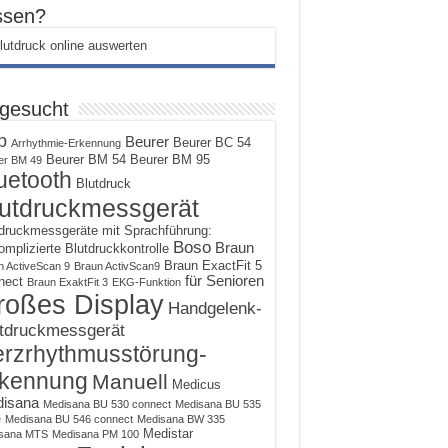
sen?
 gesucht
p
Beurer
Beurer BC 54
Arrhythmie-Erkennung
Beurer BM 54
Beurer BM 95
er BM 49
uetooth
Blutdruck
utdruckmessgerät
druckmessgeräte mit Sprachführung:
Boso
Braun
mplizierte Blutdruckkontrolle
Braun ExactFit 5
n ActiveScan 9
Braun ActivScan9
für Senioren
nect
Braun ExaktFit 3
EKG-Funktion
roßes Display
Handgelenk-
tdruckmessgerät
rzrhythmusstörung-
kennung
Manuell
Medicus
isana
Medisana BU 530 connect
Medisana BU 535
e
Medisana BU 546 connect
Medisana BW 335
Medistar
sana MTS
Medisana PM 100