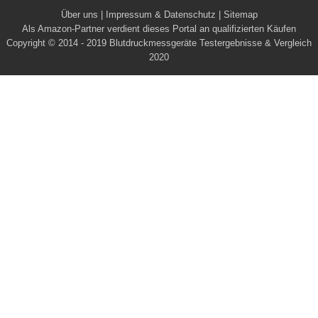
Über uns
|
Impressum & Datenschutz
|
Sitemap
Als Amazon-Partner verdient dieses Portal an qualifizierten Käufen
Copyright © 2014 - 2019
Blutdruckmessgeräte Testergebnisse & Vergleich
2020