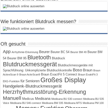
Wie funktioniert Blutdruck messen?
Oft gesucht
App
Beurer
Beurer BC 54
Beurer BM
Arrhythmie-Erkennung
Beurer BM 49
Bluetooth
54
Beurer BM 95
Blutdruck
Blutdruckmessgerät
Blutdruckmessgeräte mit
Boso
Braun
Sprachführung: Unkomplizierte Blutdruckkontrolle
Braun
Braun ExactFit 5 Connect
ActiveScan 9
Braun ActivScan9
Braun ExaktFit 3
Großes Display
für Senioren
EKG-Funktion
Handgelenk-Blutdruckmessgerät
Herzrhythmusstörung-Erkennung
Manuell
Medisana
Medicus
Medisana BU 530 connect
Medisana BU 535
Voice
Medisana BU 546 connect
Medisana BW 335
Medisana MTS
Medisana PM 100