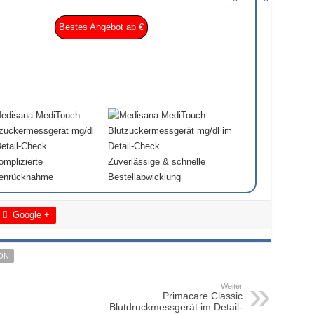
Bestes Angebot ab €
mplizierte
Zuverlässige & schnelle
enrücknahme
Bestellabwicklung
Google +
ON
Weiter
Primacare Classic
Blutdruckmessgerät im Detail-