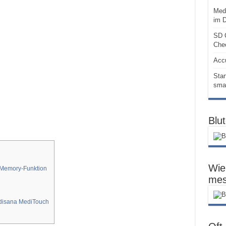
Med
im D
SD C
Che
Accu
Star
smar
Blu
Wie 
 Memory-Funktion
mes
edisana MediTouch