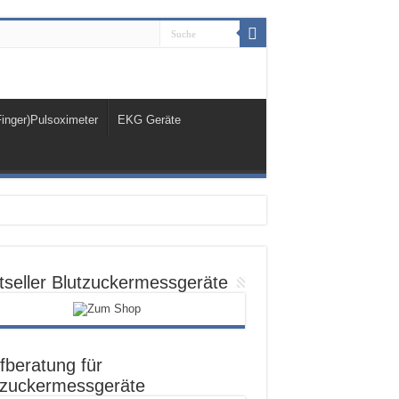
Finger)Pulsoximeter
EKG Geräte
tseller Blutzuckermessgeräte
fberatung für
tzuckermessgeräte