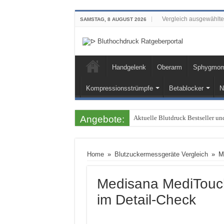
Vergleich ausgewählt
SAMSTAG, 8 AUGUST 2026
Handgelenk
Oberarm
Sphygmoma
Kompressionsstrümpfe
Betablocker
N
Angebote:
Aktuelle Blutdruck Bestseller 
Home
»
Blutzuckermessgeräte Vergleich
»
M
Medisana MediTouch
im Detail-Check