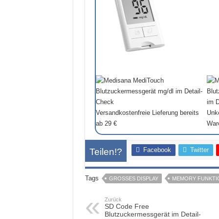
Versandkostenfreie Lieferung bereits
Unko
ab 29 €
War
Facebook
Twitter
Teilen!?
Tags
GROSSES DISPLAY
MEMORY FUNKTI
Zurück
SD Code Free
Blutzuckermessgerät im Detail-