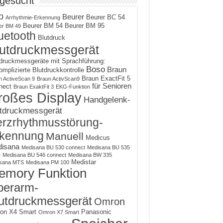
 gesucht
p
Beurer
Beurer BC 54
Arrhythmie-Erkennung
Beurer BM 54
Beurer BM 95
er BM 49
uetooth
Blutdruck
utdruckmessgerät
druckmessgeräte mit Sprachführung:
Boso
Braun
mplizierte Blutdruckkontrolle
Braun ExactFit 5
n ActiveScan 9
Braun ActivScan9
für Senioren
nect
Braun ExaktFit 3
EKG-Funktion
roßes Display
Handgelenk-
tdruckmessgerät
rzrhythmusstörung-
kennung
Manuell
Medicus
isana
Medisana BU 530 connect
Medisana BU 535
e
Medisana BU 546 connect
Medisana BW 335
Medistar
sana MTS
Medisana PM 100
emory Funktion
erarm-
utdruckmessgerät
Omron
on X4 Smart
Panasonic
Omron X7 Smart