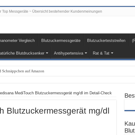
er Top Messgeräte ~ Übersicht bestehender Kundenmeinungen
nometer Vergleich
Blutzuckermessgeräte
Blutzuckerteststreifen
(
atürliche Blutdrucksenker
Antihypertensiva
Rat & Tat
und Schnäppchen auf Amazon
edisana MediTouch Blutzuckermessgerät mg/dl im Detail-Check
Bes
 Blutzuckermessgerät mg/dl
Kau
Blu