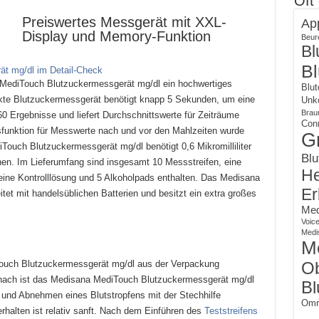
Oft
Preiswertes Messgerät mit XXL-
Ap
Display und Memory-Funktion
Beur
Bl
Bl
 MediTouch Blutzuckermessgerät mg/dl ein hochwertiges
Blut
kte Blutzuckermessgerät benötigt knapp 5 Sekunden, um eine
Unko
Brau
0 Ergebnisse und liefert Durchschnittswerte für Zeiträume
Con
funktion für Messwerte nach und vor den Mahlzeiten wurde
G
Touch Blutzuckermessgerät mg/dl benötigt 0,6 Mikromilliliter
Blu
en. Im Lieferumfang sind insgesamt 10 Messstreifen, eine
He
eine Kontrolllösung und 5 Alkoholpads enthalten. Das Medisana
Er
et mit handelsüblichen Batterien und besitzt ein extra großes
Med
Voic
Medi
M
Touch Blutzuckermessgerät mg/dl aus der Verpackung
Ob
anach ist das Medisana MediTouch Blutzuckermessgerät mg/dl
Bl
 und Abnehmen eines Blutstropfens mit der Stechhilfe
Omr
erhalten ist relativ sanft. Nach dem Einführen des
Teststreifens