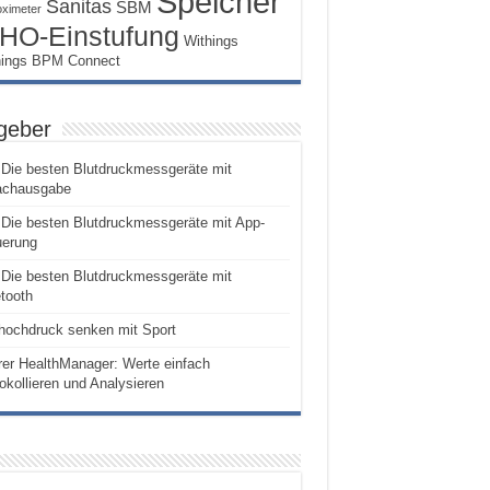
Speicher
Sanitas
SBM
oximeter
HO-Einstufung
Withings
hings BPM Connect
geber
Die besten Blutdruckmessgeräte mit
achausgabe
Die besten Blutdruckmessgeräte mit App-
uerung
Die besten Blutdruckmessgeräte mit
tooth
hochdruck senken mit Sport
er HealthManager: Werte einfach
okollieren und Analysieren