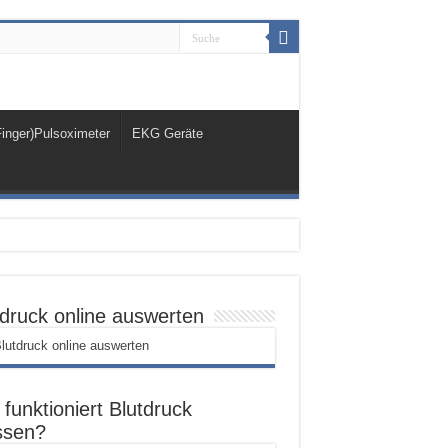
Finger)Pulsoximeter
EKG Geräte
tdruck online auswerten
funktioniert Blutdruck
sen?