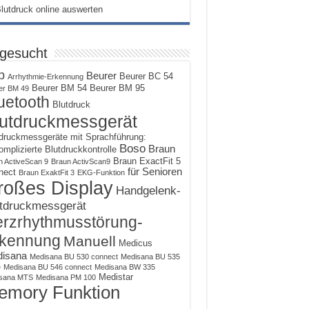
 gesucht
p
Beurer
Beurer BC 54
Arrhythmie-Erkennung
Beurer BM 54
Beurer BM 95
er BM 49
uetooth
Blutdruck
utdruckmessgerät
druckmessgeräte mit Sprachführung:
Boso
Braun
mplizierte Blutdruckkontrolle
Braun ExactFit 5
n ActiveScan 9
Braun ActivScan9
für Senioren
nect
Braun ExaktFit 3
EKG-Funktion
roßes Display
Handgelenk-
tdruckmessgerät
rzrhythmusstörung-
kennung
Manuell
Medicus
isana
Medisana BU 530 connect
Medisana BU 535
e
Medisana BU 546 connect
Medisana BW 335
Medistar
sana MTS
Medisana PM 100
emory Funktion