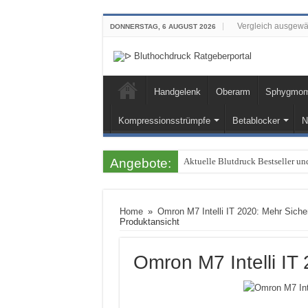
Vergleich ausgewä
DONNERSTAG, 6 AUGUST 2026
Handgelenk
Oberarm
Sphygmoma
Kompressionsstrümpfe
Betablocker
N
Angebote:
Aktuelle Blutdruck Bestseller 
Home
»
Omron M7 Intelli IT 2020: Mehr Siche
Produktansicht
Omron M7 Intelli IT