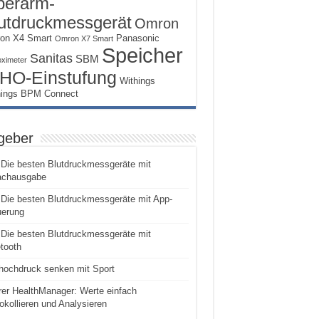
erarm-
utdruckmessgerät
Omron
on X4 Smart
Panasonic
Omron X7 Smart
Speicher
Sanitas
SBM
oximeter
HO-Einstufung
Withings
hings BPM Connect
geber
Die besten Blutdruckmessgeräte mit
achausgabe
Die besten Blutdruckmessgeräte mit App-
uerung
Die besten Blutdruckmessgeräte mit
tooth
hochdruck senken mit Sport
er HealthManager: Werte einfach
okollieren und Analysieren