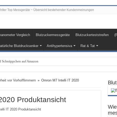
hlter Top Messgeräte ~ Übersicht bestehender Kundenmeinungen
nometer Vergleich
Blutzuckermessgeräte
Blutzuckerteststreifen
(
atürliche Blutdrucksenker
Antihypertensiva
Rat & Tat
und Schnäppchen auf Amazon
rheit vor Vorhofflimmern
»
Omron M7 Intelli IT 2020
Blu
 2020 Produktansicht
Wie 
mes