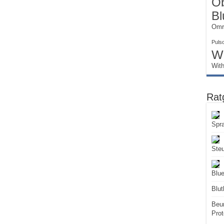
Ob
Bl
Omr
Puls
W
Wit
Rat
Spr
Ste
Blue
Blut
Beur
Prot