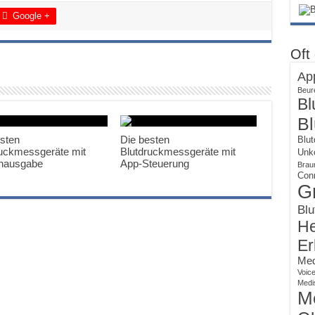
Google +
Oft
Ap
Beur
Bl
Bl
esten
Die besten
Blut
ruckmessgeräte mit
Blutdruckmessgeräte mit
Unko
hausgabe
App-Steuerung
Brau
Con
G
Blu
He
Er
Med
Voic
Medi
M